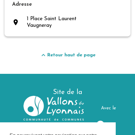
Adresse
1 Place Saint Laurent
place
Vaugneray
keyboard_arrow_up
Retour haut de page
Site de la
Avec le
soutien de