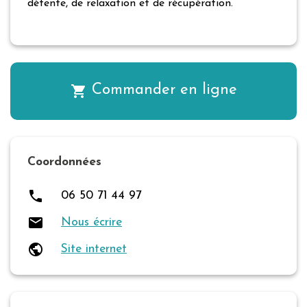
détente, de relaxation et de récupération.
Commander en ligne
shopping_cart
Coordonnées
local_phone
06 50 71 44 97
local_post_office
Nous écrire
public
Site internet