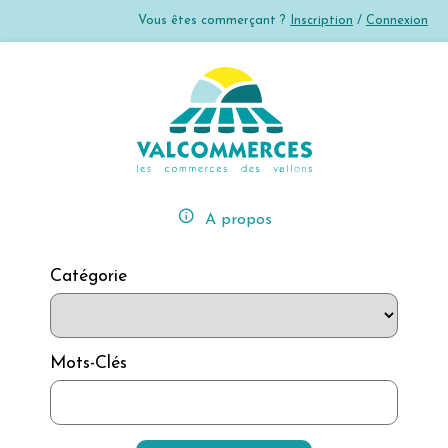
Vous êtes commerçant ?
Inscription
/
Connexion
error_outline
A propos
Catégorie
Mots-Clés